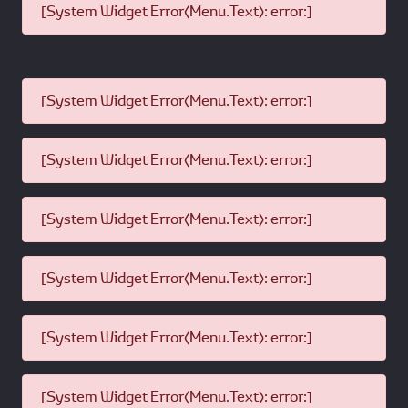
[System Widget Error(Menu.Text): error:]
[System Widget Error(Menu.Text): error:]
[System Widget Error(Menu.Text): error:]
[System Widget Error(Menu.Text): error:]
[System Widget Error(Menu.Text): error:]
[System Widget Error(Menu.Text): error:]
[System Widget Error(Menu.Text): error:]